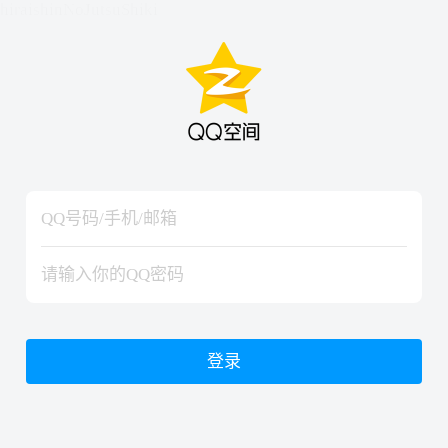
hiraishinNoJutsuShiki
hiraishinNoJutsuShiki
登录