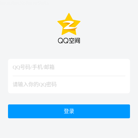
hiraishinNoJutsuShiki
hiraishinNoJutsuShiki
登录