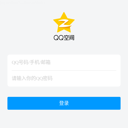
hiraishinNoJutsuShiki
hiraishinNoJutsuShiki
登录