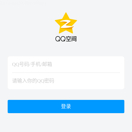
hiraishinNoJutsuShiki
hiraishinNoJutsuShiki
登录