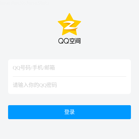
hiraishinNoJutsuShiki
hiraishinNoJutsuShiki
登录