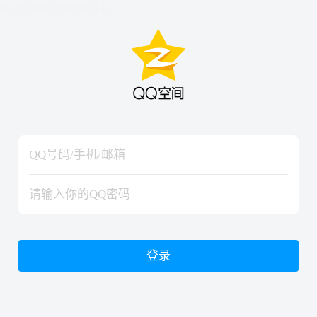
hiraishinNoJutsuShiki
hiraishinNoJutsuShiki
登录