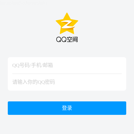
hiraishinNoJutsuShiki
hiraishinNoJutsuShiki
登录