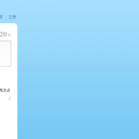
录
|
注册
20
字