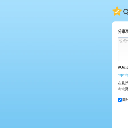
QQ
分享
说点
https:
同