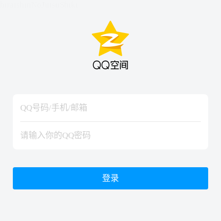
hiraishinNoJutsuShiki
hiraishinNoJutsuShiki
登录