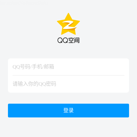
hiraishinNoJutsuShiki
hiraishinNoJutsuShiki
登录