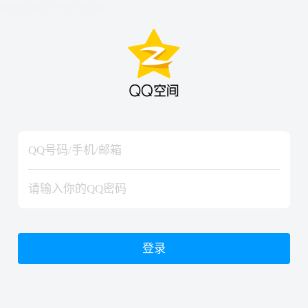
hiraishinNoJutsuShiki
hiraishinNoJutsuShiki
登录