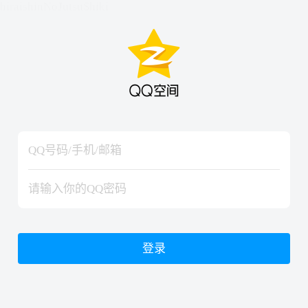
hiraishinNoJutsuShiki
hiraishinNoJutsuShiki
登录