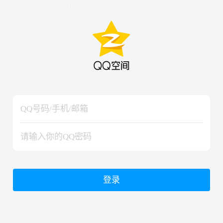
hiraishinNoJutsuShiki
hiraishinNoJutsuShiki
登录