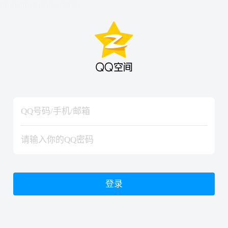
hiraishinNoJutsuShiki
hiraishinNoJutsuShiki
登录