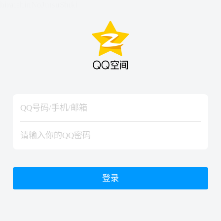
hiraishinNoJutsuShiki
hiraishinNoJutsuShiki
登录