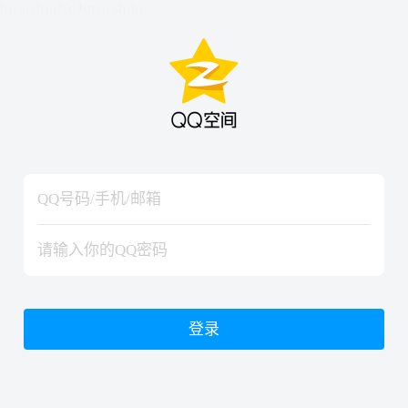
hiraishinNoJutsuShiki
hiraishinNoJutsuShiki
登录