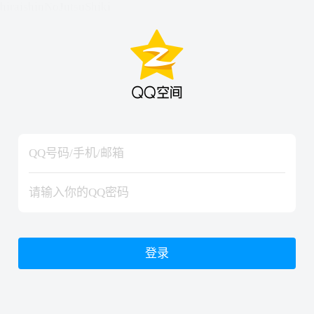
hiraishinNoJutsuShiki
hiraishinNoJutsuShiki
登录