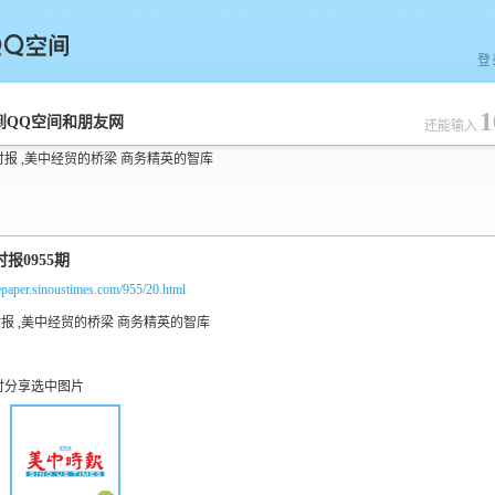
登
1
空间
到QQ空间和朋友网
还能输入
时报 ,美中经贸的桥梁 商务精英的智库
/epaper.sinoustimes.com/955/20.html
时分享选中图片