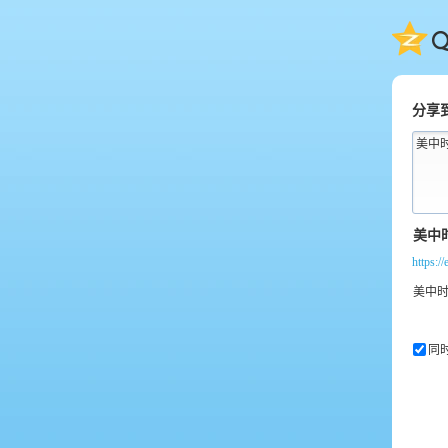
QQ
分享
美中
https:/
同