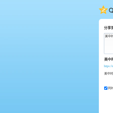
QQ
分享
美中
https:/
同