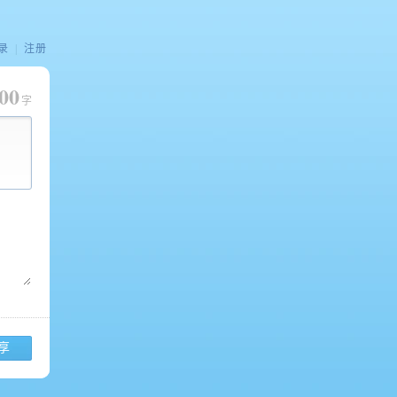
录
|
注册
00
字
享