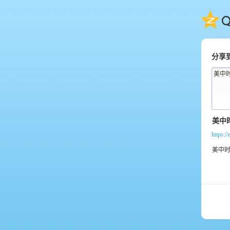
QQ
分享
美中
https:/