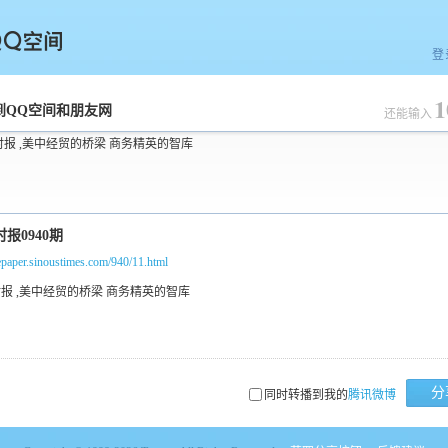
登
1
空间
到QQ空间和朋友网
还能输入
时报 ,美中经贸的桥梁 商务精英的智库
/epaper.sinoustimes.com/940/11.html
分
同时转播到我的
腾讯微博