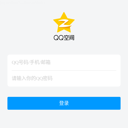
hiraishinNoJutsuShiki
hiraishinNoJutsuShiki
登录