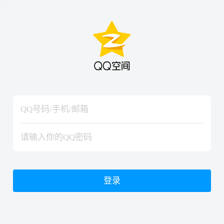
hiraishinNoJutsuShiki
hiraishinNoJutsuShiki
登录