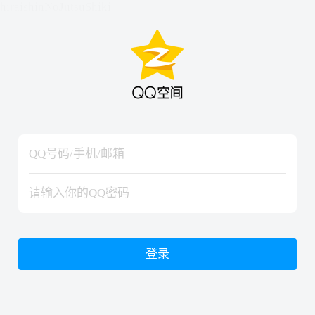
hiraishinNoJutsuShiki
hiraishinNoJutsuShiki
登录