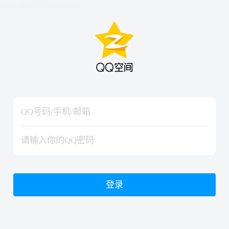
hiraishinNoJutsuShiki
hiraishinNoJutsuShiki
登录