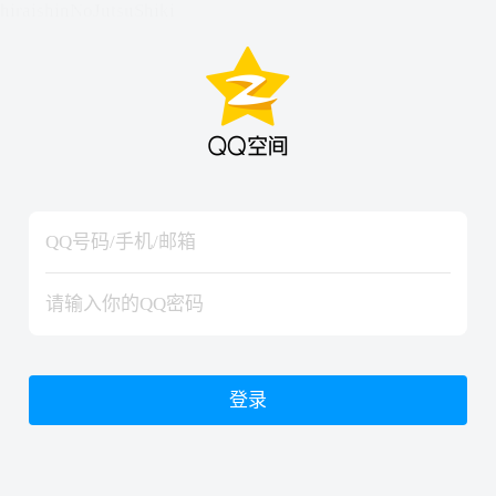
hiraishinNoJutsuShiki
hiraishinNoJutsuShiki
登录