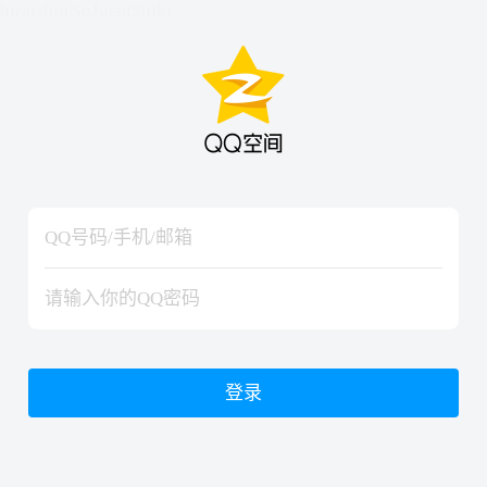
hiraishinNoJutsuShiki
hiraishinNoJutsuShiki
登录