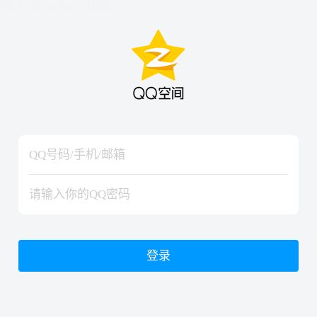
hiraishinNoJutsuShiki
hiraishinNoJutsuShiki
登录