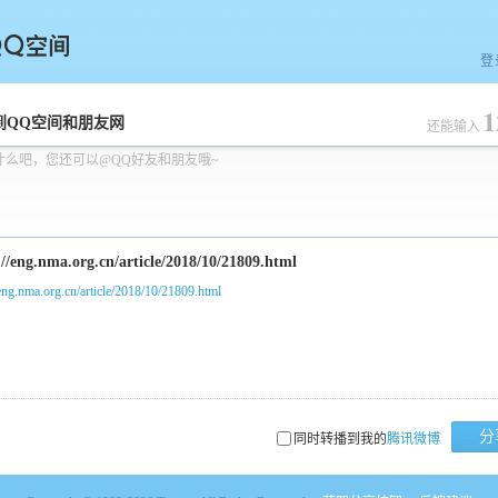
登
1
空间
到QQ空间和朋友网
还能输入
什么吧，您还可以@QQ好友和朋友哦~
/eng.nma.org.cn/article/2018/10/21809.html
分
同时转播到我的
腾讯微博