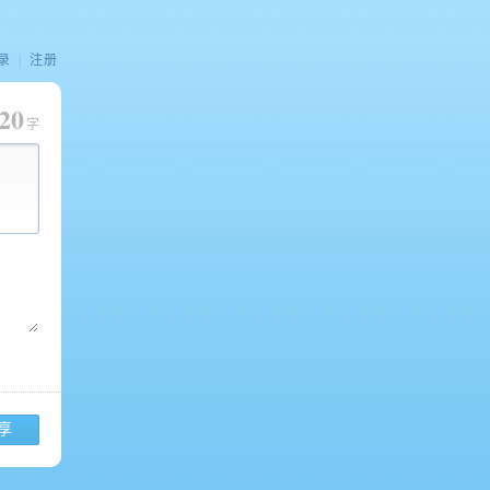
录
|
注册
20
字
享