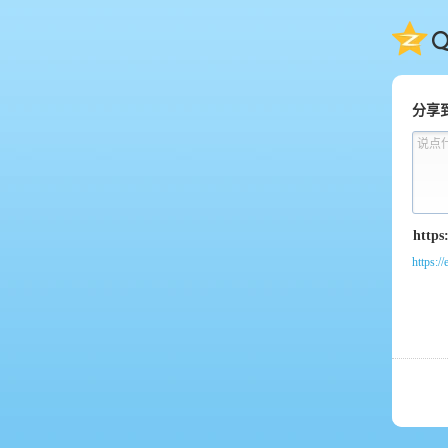
QQ
分享
说点
https:/