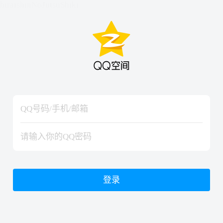
hiraishinNoJutsuShiki
hiraishinNoJutsuShiki
登录