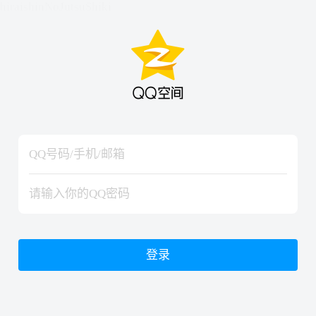
hiraishinNoJutsuShiki
hiraishinNoJutsuShiki
登录