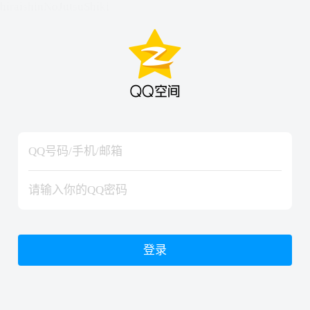
hiraishinNoJutsuShiki
hiraishinNoJutsuShiki
登录