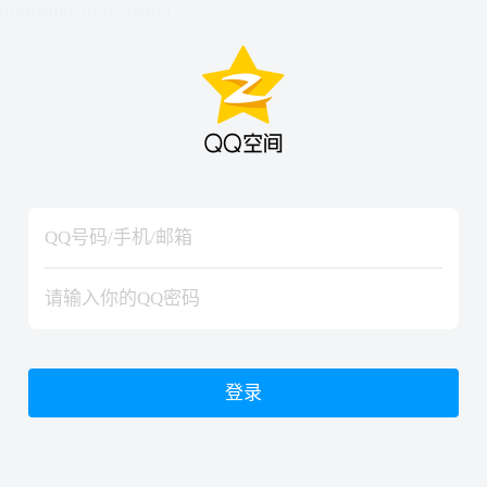
hiraishinNoJutsuShiki
hiraishinNoJutsuShiki
登录