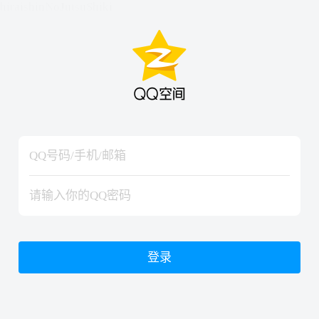
hiraishinNoJutsuShiki
hiraishinNoJutsuShiki
登录