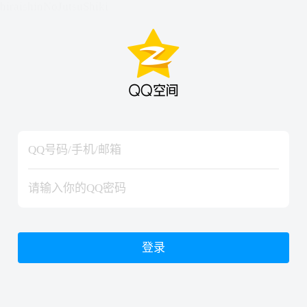
hiraishinNoJutsuShiki
hiraishinNoJutsuShiki
登录