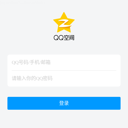
hiraishinNoJutsuShiki
hiraishinNoJutsuShiki
登录