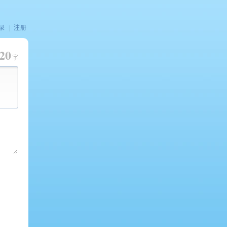
录
|
注册
20
字