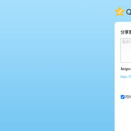
QQ
分享
说点
https:/
同