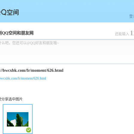
登
1
空间
到QQ空间和朋友网
还能输入
什么吧，您还可以@QQ好友和朋友哦~
/bwcxbk.com/fr/moment/626.html
时分享选中图片