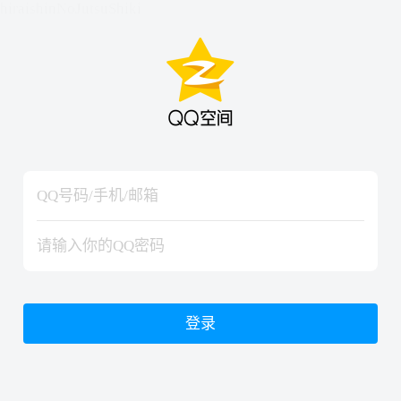
hiraishinNoJutsuShiki
hiraishinNoJutsuShiki
登录