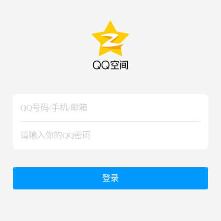
hiraishinNoJutsuShiki
hiraishinNoJutsuShiki
登录