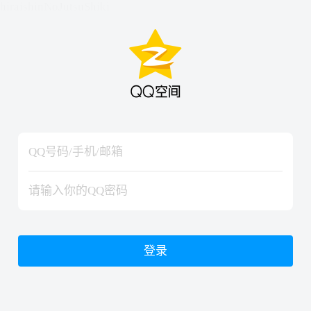
hiraishinNoJutsuShiki
hiraishinNoJutsuShiki
登录