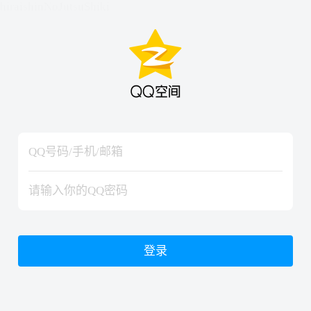
hiraishinNoJutsuShiki
hiraishinNoJutsuShiki
登录