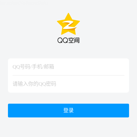
hiraishinNoJutsuShiki
hiraishinNoJutsuShiki
登录