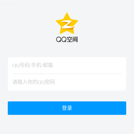
hiraishinNoJutsuShiki
hiraishinNoJutsuShiki
登录