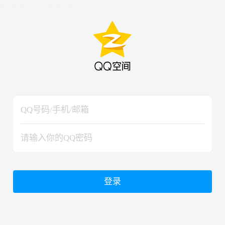
hiraishinNoJutsuShiki
hiraishinNoJutsuShiki
登录