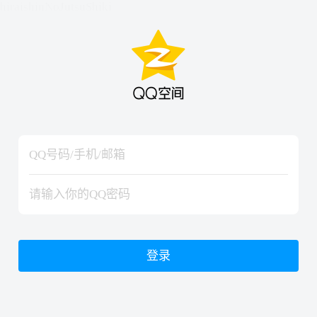
hiraishinNoJutsuShiki
hiraishinNoJutsuShiki
登录