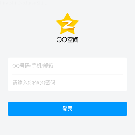
hiraishinNoJutsuShiki
hiraishinNoJutsuShiki
登录