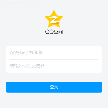
hiraishinNoJutsuShiki
hiraishinNoJutsuShiki
登录