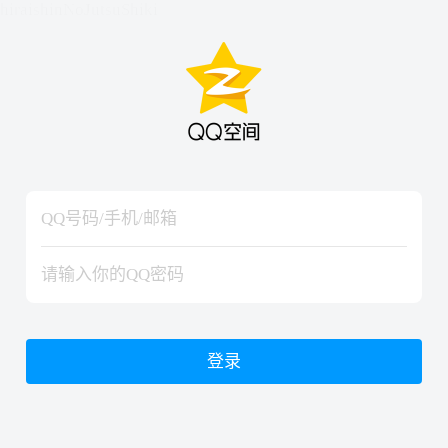
hiraishinNoJutsuShiki
hiraishinNoJutsuShiki
登录