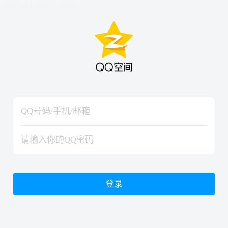
hiraishinNoJutsuShiki
hiraishinNoJutsuShiki
登录