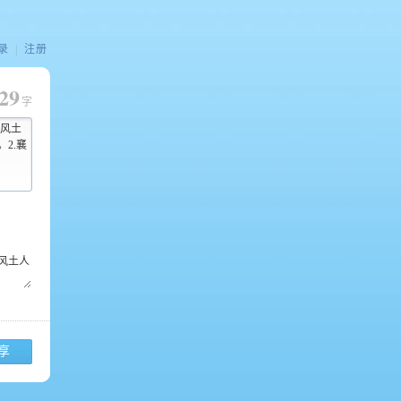
录
|
注册
29
字
风土
2.襄
享