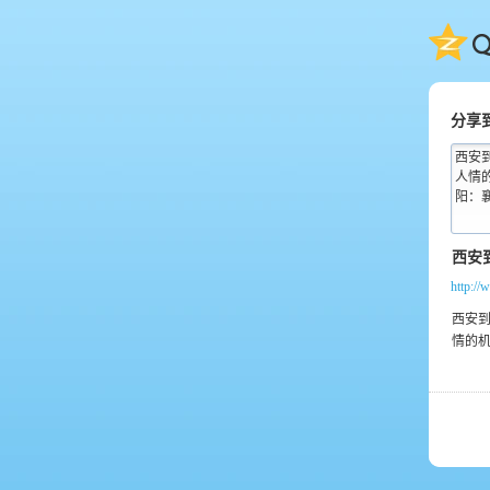
QQ
分享
西安
人情
阳：襄
http:/