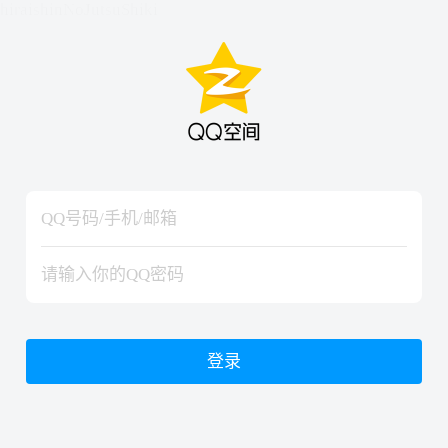
hiraishinNoJutsuShiki
hiraishinNoJutsuShiki
登录